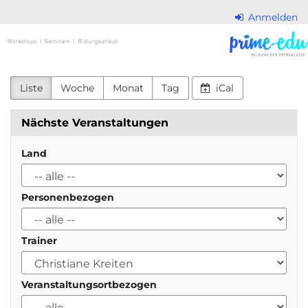
Zum
Anmelden
Haupt-
PRIME-
Inhalt
springen
EDU
eine
Liste
Woche
Monat
Tag
iCal
Marke
Nächste Veranstaltungen
von
Land
KURPFALZ
INSTITUT
Personenbezogen
Trainer
Veranstaltungsortbezogen